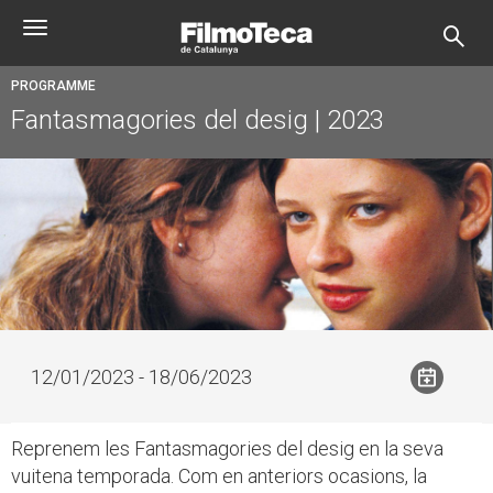
Skip
Toggle
to
navigation
main
content
PROGRAMME
Fantasmagories del desig | 2023
12/01/2023 - 18/06/2023
Reprenem les Fantasmagories del desig en la seva
vuitena temporada. Com en anteriors ocasions, la