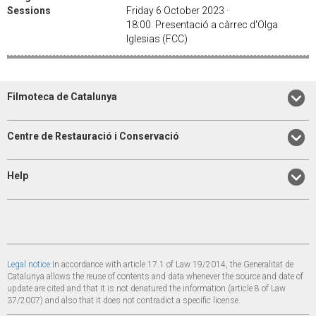
Sessions
Friday 6 October 2023 ·
18:00 Presentació a càrrec d'Olga
Iglesias (FCC)
Filmoteca de Catalunya
Centre de Restauració i Conservació
Help
Legal notice
In accordance with article 17.1 of Law 19/2014, the Generalitat de
Catalunya allows the reuse of contents and data whenever the source and date of
update are cited and that it is not denatured the information (article 8 of Law
37/2007) and also that it does not contradict a specific license.