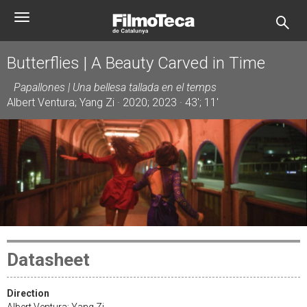
Skip
Toggle
to
navigation
main
content
Butterflies | A Beauty Carved in Time
Papallones | Una bellesa tallada en el temps
Albert Ventura; Yang Zi · 2020; 2023 · 43'; 11'
Datasheet
Direction
Albert Ventura; Yang Zi