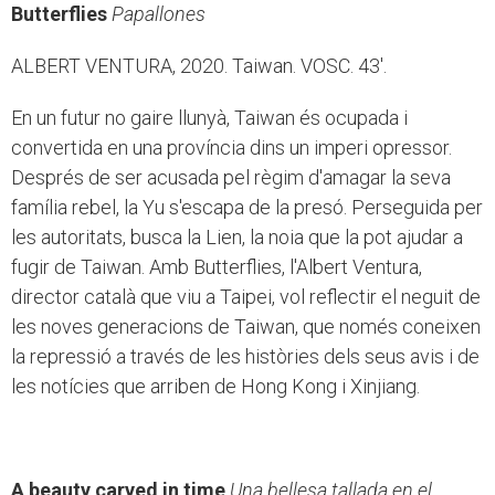
Butterflies
Papallones
ALBERT VENTURA, 2020. Taiwan. VOSC. 43'.
En un futur no gaire llunyà, Taiwan és ocupada i
convertida en una província dins un imperi opressor.
Després de ser acusada pel règim d'amagar la seva
família rebel, la Yu s'escapa de la presó. Perseguida per
les autoritats, busca la Lien, la noia que la pot ajudar a
fugir de Taiwan. Amb Butterflies, l'Albert Ventura,
director català que viu a Taipei, vol reflectir el neguit de
les noves generacions de Taiwan, que només coneixen
la repressió a través de les històries dels seus avis i de
les notícies que arriben de Hong Kong i Xinjiang.
A beauty carved in time
Una bellesa tallada en el