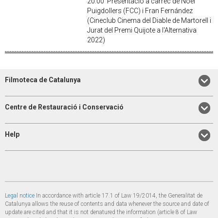
20:00 Presentació a càrrec de Noel
Puigdollers (FCC) i Fran Fernández
(Cineclub Cinema del Diable de Martorell i
Jurat del Premi Quijote a l'Alternativa
2022)
Filmoteca de Catalunya
Centre de Restauració i Conservació
Help
Legal notice
In accordance with article 17.1 of Law 19/2014, the Generalitat de
Catalunya allows the reuse of contents and data whenever the source and date of
update are cited and that it is not denatured the information (article 8 of Law