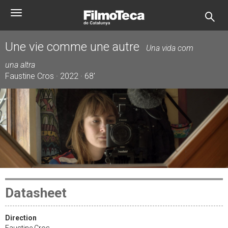
Skip
Toggle
to
navigation
main
content
Une vie comme une autre
Una vida com
una altra
Faustine Cros · 2022 · 68'
Datasheet
Direction
Faustine Cros