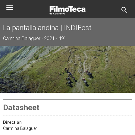
Skip
Toggle
to
navigation
main
content
La pantalla andina | INDIFest
Carmina Balaguer · 2021 · 49'
Datasheet
Direction
Carmina Balaguer