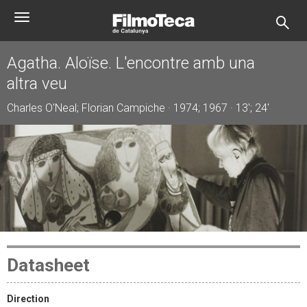
Skip
Toggle
to
navigation
main
content
Agatha. Aloïse. L'encontre amb una
altra veu
Charles O'Neal; Florian Campiche · 1974; 1967 · 13'; 24'
Datasheet
Direction