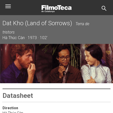
Skip
Toggle
to
navigation
main
content
Dat Kho (Land of Sorrows)
Terra de
tristors
Hà Thúc Càn · 1973 · 102'
Datasheet
Direction
Hà Thúc Càn