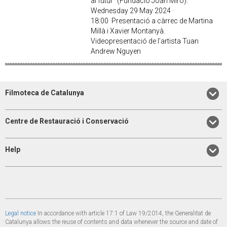
al futur” (Fundació Joan Miró).
Wednesday 29 May 2024 ·
18:00 Presentació a càrrec de Martina
Millà i Xavier Montanyà.
Videopresentació de l’artista Tuan
Andrew Nguyen
Filmoteca de Catalunya
Centre de Restauració i Conservació
Help
Legal notice
In accordance with article 17.1 of Law 19/2014, the Generalitat de
Catalunya allows the reuse of contents and data whenever the source and date of