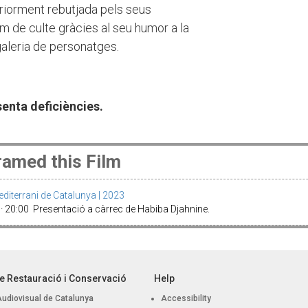
eriorment rebutjada pels seus
lm de culte gràcies al seu humor a la
galeria de personatges.
senta deficiències.
amed this Film
diterrani de Catalunya | 2023
 20:00 Presentació a càrrec de Habiba Djahnine.
e Restauració i Conservació
Help
Audiovisual de Catalunya
Accessibility