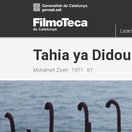
Skip
to
main
content
Lear
Tahia ya Didou
Mohamet Zinet · 1971 · 81'