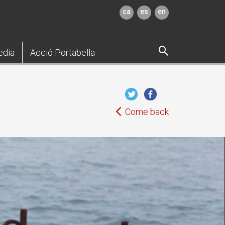
ca
es
en
edia
Acció Portabella
Come back