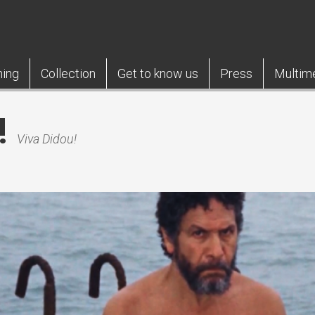
ning
Collection
Get to know us
Press
Multim
!
Viva Didou!