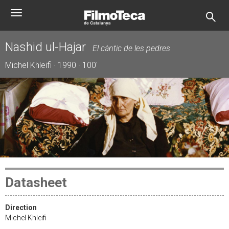
Skip
Toggle
to
navigation
main
content
Nashid ul-Hajar
El càntic de les pedres
Michel Khleifi · 1990 · 100'
Datasheet
Direction
Michel Khleifi