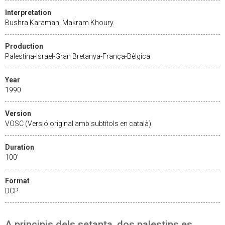
Interpretation
Bushra Karaman, Makram Khoury.
Production
Palestina-Israel-Gran Bretanya-França-Bèlgica
Year
1990
Version
VOSC (Versió original amb subtítols en català)
Duration
100'
Format
DCP
A principis dels setanta, dos palestins es