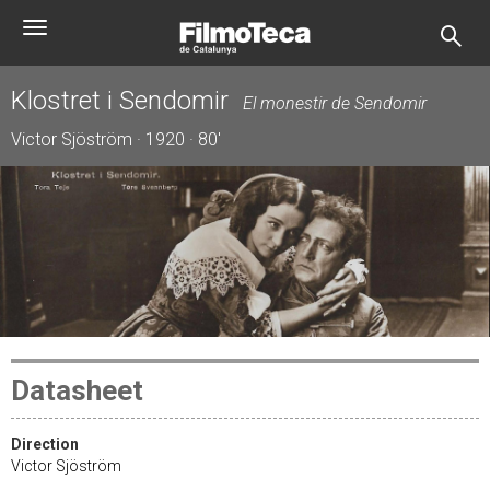
Skip
Toggle
to
navigation
main
content
Klostret i Sendomir
El monestir de Sendomir
Victor Sjöström · 1920 · 80'
Datasheet
Direction
Victor Sjöström