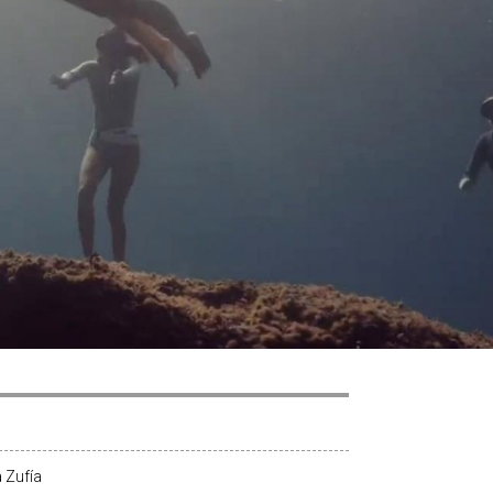
 Zufía