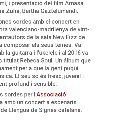
i, i presentació del film Arnasa
sa Zufia, Bertha Gaztelumendi.
sones sordes amb el concert en
ora valenciano-madrilenya de vint-
cantautors de la sala New Fizz de
 a composar els seus temes. Va
 guitarra i l'ukelele i al 2016 va
ic titulat Rebeca Soul. Un álbum que
pament per a que la gent pugui
ica. El seu so és fresc, juvenil i
ent profund i sensible.
 sordes per l'
Associació
ta amb un concert a escenaris
 de Llengua de Signes catalana.