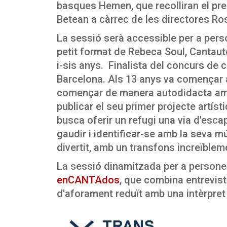
basques Hemen, que recolliran el prem
Betean a càrrec de les directores Ro
La sessió serà accessible per a per
petit format de Rebeca Soul, Cantaut
i-sis anys. Finalista del concurs de 
Barcelona. Als 13 anys va començar
començar de manera autodidacta amb la
publicar el seu primer projecte artíst
busca oferir un refugi una via d'esca
gaudir i identificar-se amb la seva mús
divertit, amb un transfons increïblem
La sessió dinamitzada per a persones
enCANTAdos
, que combina entrevis
d'aforament reduït amb una intèrpret