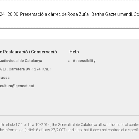
 · 20:00 Presentació a càrrec de Rosa Zufia i Bertha Gaztelumendi. Co
e Restauració i Conservació
Help
Audiovisual de Catalunya
Accessibility
 BA L1. Carretera BV-1274, Km. 1
rassa
.cultura@gencat.cat
th article 17.1 of Law 19/2014, the Generalitat de Catalunya allows the reuse of conte
the information (article 8 of Law 37/2007) and also that it does not contradict a specifi