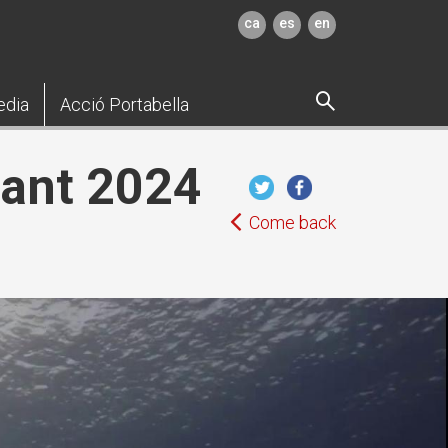
ca
es
en
edia
Acció Portabella
mant 2024
Come back