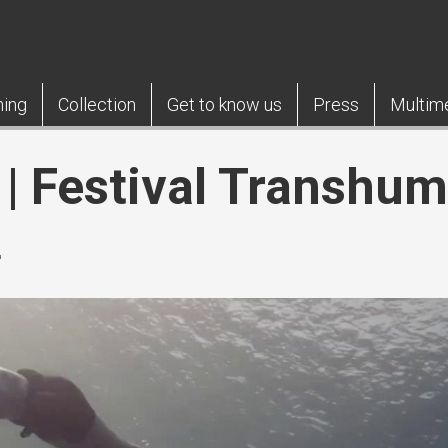
ning
Collection
Get to know us
Press
Multim
 | Festival Transhu
'