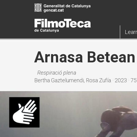
Skip
to
main
content
Lear
Arnasa Betean
Respiració plena
Bertha Gaztelumendi, Rosa Zufía · 2023 · 75