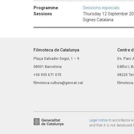
Programme
Sessions especials
Sessions
Thursday 12 September 2024
Signes Catalana
Filmoteca de Catalunya
Centre d
Plaça Salvador Seguí, 1 – 9
Ds. Parc 
08001 Barcelona
Edifici I,
+34 935 671 070
08225 Ter
filmoteca.cultura@gencat.cat
filmoteca
Legal notice
In accordance wi
and that it is not denatured 