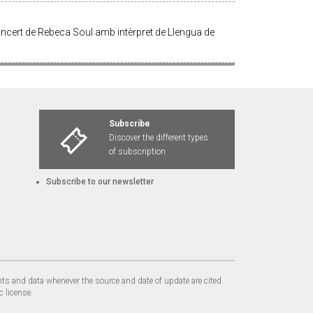
ncert de Rebeca Soul amb intèrpret de Llengua de
Subscribe
Discover the different types
of subscription
Subscribe to our newsletter
nts and data whenever the source and date of update are cited
c license.