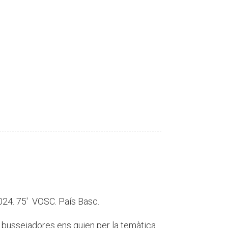
4. 75' VOSC. País Basc.
 bussejadores ens guien per la temàtica