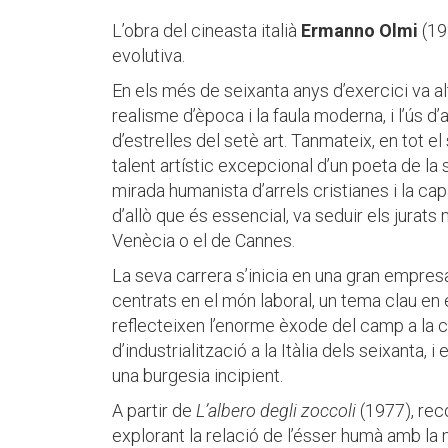
L’obra del cineasta italià
Ermanno Olmi
(19
evolutiva.
En els més de seixanta anys d’exercici va alt
realisme d’època i la faula moderna, i l’ús d
d’estrelles del setè art. Tanmateix, en tot e
talent artístic excepcional d’un poeta de la 
mirada humanista d’arrels cristianes i la cap
d’allò que és essencial, va seduir els jurat
Venècia o el de Cannes.
La seva carrera s’inicia en una gran empres
centrats en el món laboral, un tema clau en e
reflecteixen l’enorme èxode del camp a la ci
d’industrialització a la Itàlia dels seixanta
una burgesia incipient.
A partir de
L’albero degli zoccoli
(1977), reco
explorant la relació de l’ésser humà amb la na