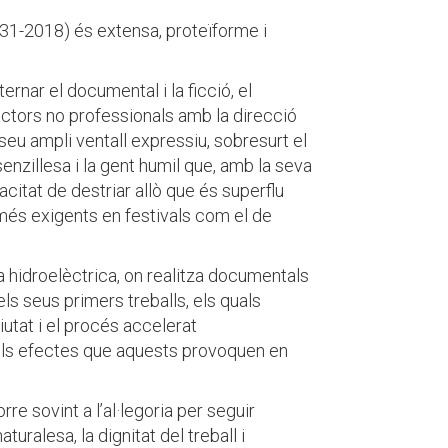
31-2018) és extensa, proteïforme i
ernar el documental i la ficció, el
’actors no professionals amb la direcció
l seu ampli ventall expressiu, sobresurt el
senzillesa i la gent humil que, amb la seva
acitat de destriar allò que és superflu
s més exigents en festivals com el de
a hidroelèctrica, on realitza documentals
ls seus primers treballs, els quals
utat i el procés accelerat
, i els efectes que aquests provoquen en
rre sovint a l’al·legoria per seguir
turalesa, la dignitat del treball i