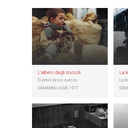
L'albero degli zoccoli
La l
El árbol de los zuecos
La l
ERMANNO OLMI, 1977.
ERM