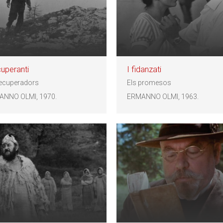
cuperanti
I fidanzati
recuperadors
Els promesos
ANNO OLMI, 1970.
ERMANNO OLMI, 1963.