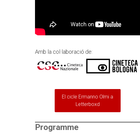
Amb la col·laboració de:
El cicle Ermanno Olmi a
Letterboxd
Programme