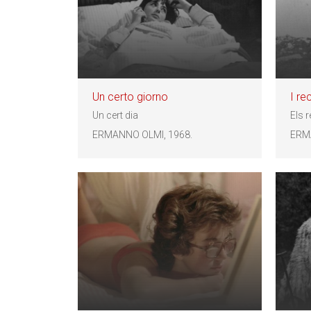
Un certo giorno
I re
Un cert dia
Els 
ERMANNO OLMI, 1968.
ERM