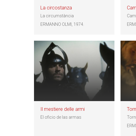
La circostanza
Cam
La circumstància
Cami
ERMANNO OLMI, 1974.
ERM
Il mestiere delle armi
Torn
El oficio de las armas
Torn
ERM