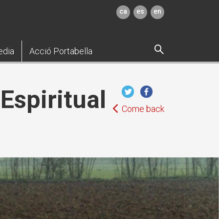
ca
es
en
edia
Acció Portabella
Espiritual
Come back