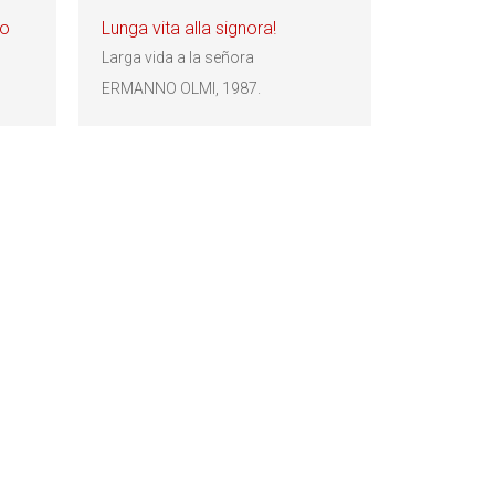
io
Lunga vita alla signora!
Larga vida a la señora
ERMANNO OLMI, 1987.