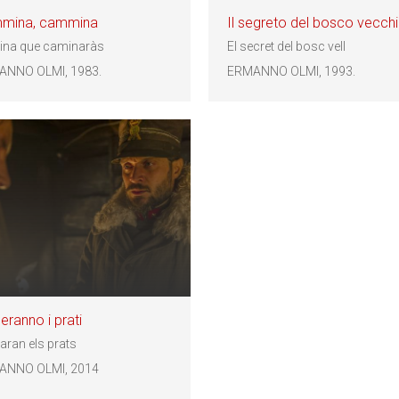
mina, cammina
Il segreto del bosco vecch
na que caminaràs
El secret del bosc vell
ANNO OLMI, 1983.
ERMANNO OLMI, 1993.
eranno i prati
aran els prats
ANNO OLMI, 2014