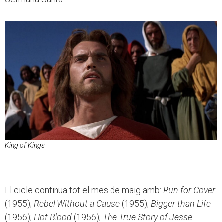
King of Kings
El cicle continua tot el mes de maig amb:
Run for Cover
(1955);
Rebel Without a Cause
(1955);
Bigger than Life
(1956);
Hot Blood
(1956);
The True Story of Jesse