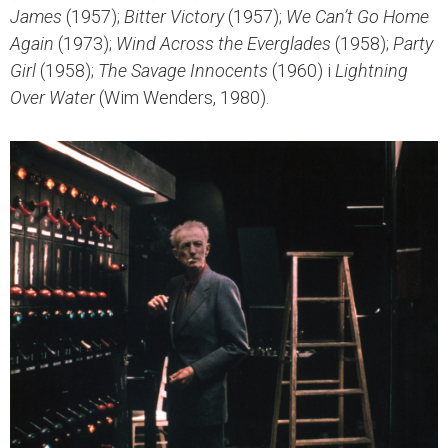
James
(1957);
Bitter Victory
(1957);
We Can’t Go Home
Again
(1973);
Wind Across the Everglades
(1958);
Party
Girl
(1958);
The Savage Innocents
(1960) i
Lightning
Over Water
(Wim Wenders, 1980).