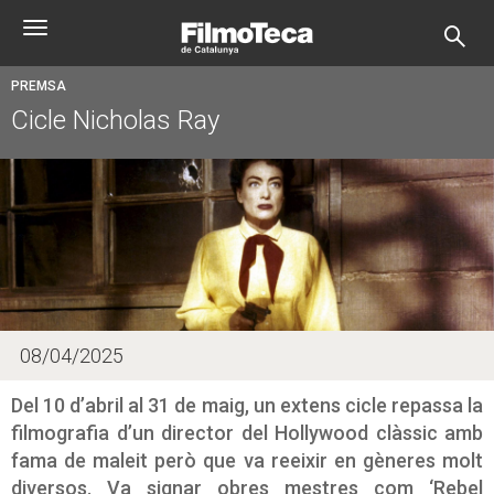
Skip
Toggle
to
navigation
main
content
PREMSA
Cicle Nicholas Ray
08/04/2025
Del 10 d’abril al 31 de maig, un extens cicle repassa la
filmografia d’un director del Hollywood clàssic amb
fama de maleit però que va reeixir en gèneres molt
diversos. Va signar obres mestres com ‘Rebel