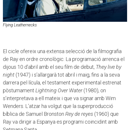
Flying Leathernecks
El cicle ofereix una extensa selecció de la filmografia
de Ray en ordre cronològic. La programació arrenca el
dijous 10 d’abril amb el seu film de debut,
They live by
night
(1947) i s’allargarà tot abril i maig, fins a la seva
darrera pel·lícula, el testament experimental estrenat
pòstumament
Lightning Over Water
(1980), on
s’interpretava a ell mateix i que va signar amb Wim
Wenders. L’atzar ha volgut que la superproducció
bíblica de Samuel Bronston
Rey de reyes
(1960) que
Ray va dirigir a Espanya es programi coincidint amb
Setmana Santa.