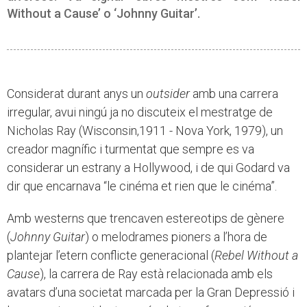
Without a Cause’ o ‘Johnny Guitar’.
Considerat durant anys un
outsider
amb una carrera
irregular, avui ningú ja no discuteix el mestratge de
Nicholas Ray (Wisconsin,1911 - Nova York, 1979), un
creador magnífic i turmentat que sempre es va
considerar un estrany a Hollywood, i de qui Godard va
dir que encarnava “le cinéma et rien que le cinéma”.
Amb westerns que trencaven estereotips de gènere
(
Johnny Guitar
) o melodrames pioners a l’hora de
plantejar l’etern conflicte generacional (
Rebel Without a
Cause
), la carrera de Ray està relacionada amb els
avatars d’una societat marcada per la Gran Depressió i