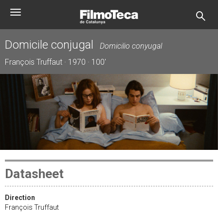
Skip
Toggle
to
navigation
main
content
Domicile conjugal
Domicilio conyugal
François Truffaut · 1970 · 100'
Datasheet
Direction
François Truffaut