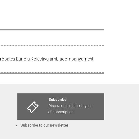
 d’acròbates Eunoia Kolectiva amb acompanyament
Subscribe
Discover the different types
of subscription
Subscribe to our newsletter