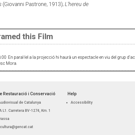
s
(Giovanni Pastrone, 1913);
L’hereu de
amed this Film
:00 En paral·lel a la projecció hi haurà un espectacle en viu del grup
esc Mora.
e Restauració i Conservació
Help
Audiovisual de Catalunya
Accessibility
 BA L1. Carretera BV-1274, Km. 1
rassa
.cultura@gencat.cat