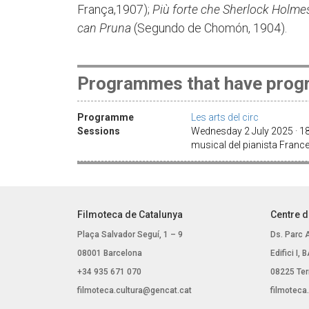
França,1907);
Più forte che Sherlock Holme
can Pruna
(Segundo de Chomón, 1904).
Programmes that have progr
Programme
Les arts del circ
Sessions
Wednesday 2 July 2025 · 18
musical del pianista Franc
Filmoteca de Catalunya
Centre d
Plaça Salvador Seguí, 1 – 9
Ds. Parc 
08001 Barcelona
Edifici I,
+34 935 671 070
08225 Ter
filmoteca.cultura@gencat.cat
filmoteca