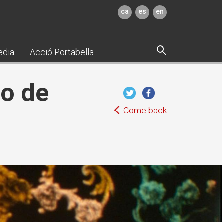
ca
es
en
edia
Acció Portabella
do de
Come back