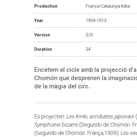
Production
França-Catalunya-Itàlia
Year
1904-1913
Version
S/D
Duration
24'
Encetem el cicle amb la projecció d’
Chomón que desprenen la imaginació, 
de la màgia del circ.
Es projecten:
Les Kiriki, acrobates japonais
(
Symphonie bizarre
(Segundo de Chomón. Fr
(Segundo de Chomón. França,1909);
Les oe