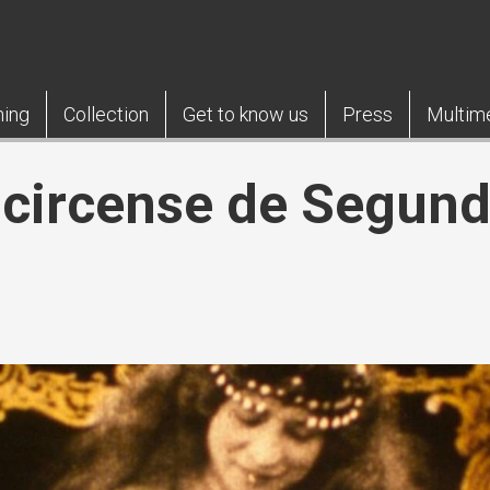
ning
Collection
Get to know us
Press
Multim
e circense de Segun