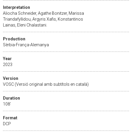
Interpretation
Aliocha Schneider, Agathe Bonitzer, Marissa
Triandafyllidou, Argyris Xafis, Konstantinos
Lainas, Eleni Chalastani.
Production
Sèrbia-França-Alemanya
Year
2023
Version
VOSC (Versió original amb subtítols en català)
Duration
108'
Format
DCP