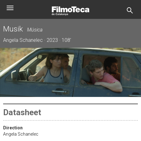
Skip
Toggle
to
navigation
main
content
Musik
Música
Angela Schanelec · 2023 · 108'
Datasheet
Direction
Angela Schanelec