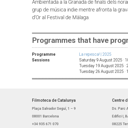
Ambientada a la Granada de finals dels norant
grup de música indie mentre afronta la gra
d'Or al Festival de Màlaga.
Programmes that have progr
Programme
La repesca! | 2025
Sessions
Saturday 9 August 2025 · 
Tuesday 19 August 2025 ·
Tuesday 26 August 2025 ·
Filmoteca de Catalunya
Centre d
Plaça Salvador Seguí, 1 – 9
Ds. Parc 
08001 Barcelona
Edifici I,
+34 935 671 070
08225 Ter