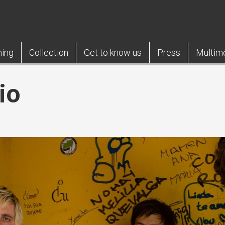
ning
Collection
Get to know us
Press
Multim
io