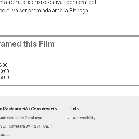
a, retrata la crisi creativa i personal del
vació. Va ser premiada amb la Bisnaga
amed this Film
18:00
 20:00
 18:00
e Restauració i Conservació
Help
Audiovisual de Catalunya
Accessibility
 BA L1. Carretera BV-1274, Km. 1
rassa