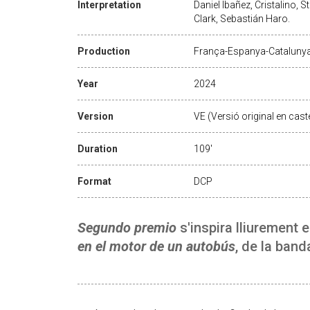
Interpretation
Daniel Ibañez, Cristalino,
Clark, Sebastián Haro.
Production
França-Espanya-Cataluny
Year
2024
Version
VE (Versió original en caste
Duration
109'
Format
DCP
Segundo premio
s'inspira lliurement 
en el motor de un autobús
, de la ban