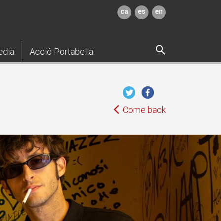
ca
es
en
edia
Acció Portabella
Come back