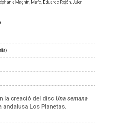
 Stéphanie Magnin, Mafo, Eduardo Rejón, Julen
a
llà)
en la creació del disc
Una semana
da andalusa Los Planetas.