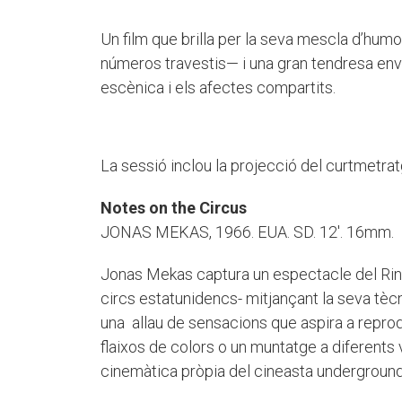
Un film que brilla per la seva mescla d’hu
números travestis— i una gran tendresa env
escènica i els afectes compartits.
La sessió inclou la projecció del curtmetrat
Notes on the Circus
JONAS MEKAS, 1966. EUA. SD. 12'. 16mm.
Jonas Mekas captura un espectacle del Ring
circs estatunidencs- mitjançant la seva tè
una allau de sensacions que aspira a reprodu
flaixos de colors o un muntatge a diferents v
cinemàtica pròpia del cineasta underground