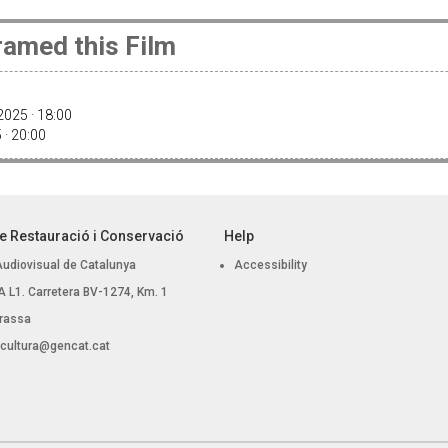
amed this Film
025 · 18:00
 · 20:00
e Restauració i Conservació
Help
Audiovisual de Catalunya
Accessibility
 BA L1. Carretera BV-1274, Km. 1
rassa
.cultura@gencat.cat