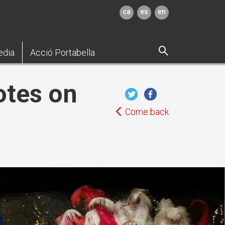
ca
es
en
edia
Acció Portabella
otes on
Come back