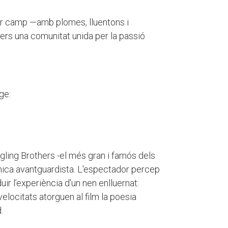
mor camp —amb plomes, lluentons i
ers una comunitat unida per la passió
ge:
ling Brothers -el més gran i famós dels
cnica avantguardista. L'espectador percep
ir l’experiència d'un nen enlluernat:
elocitats atorguen al film la poesia
.