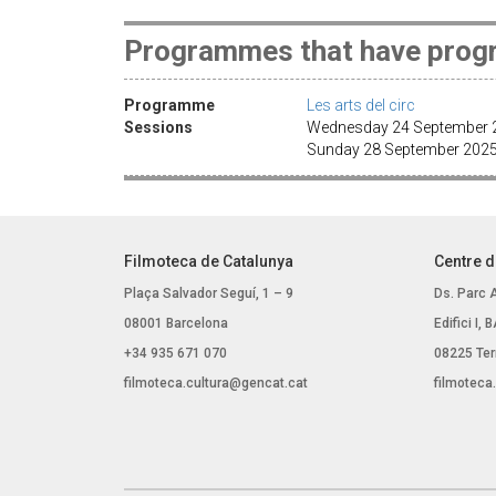
Programmes that have progr
Programme
Les arts del circ
Sessions
Wednesday 24 September 2
Sunday 28 September 2025
Filmoteca de Catalunya
Centre d
Plaça Salvador Seguí, 1 – 9
Ds. Parc 
08001 Barcelona
Edifici I,
+34 935 671 070
08225 Ter
filmoteca.cultura@gencat.cat
filmoteca