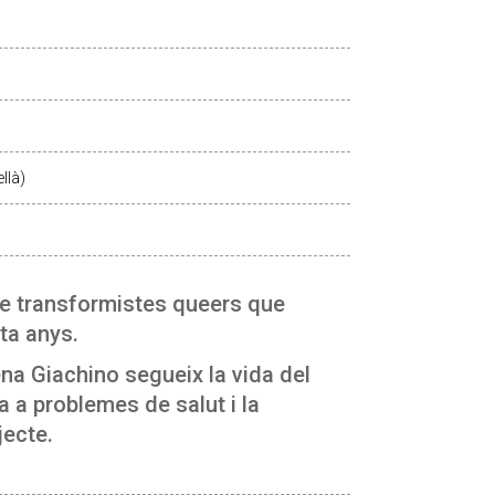
llà)
de transformistes queers que
ta anys.
ena Giachino segueix la vida del
a a problemes de salut i la
jecte.