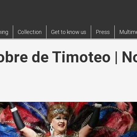
ning
Collection
Get to know us
Press
Multim
pobre de Timoteo | N