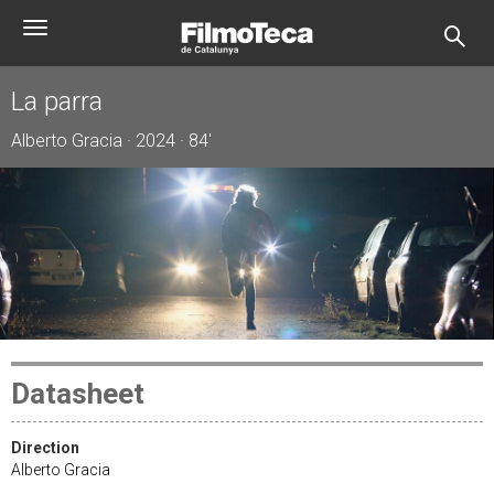
Skip
Toggle
to
navigation
main
content
La parra
Alberto Gracia · 2024 · 84'
Datasheet
Direction
Alberto Gracia