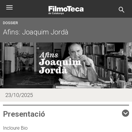
Skip
Toggle
to
navigation
main
content
DOSSIER
Afins: Joaquim Jordà
23/10/2025
Presentació
Incloure Bio