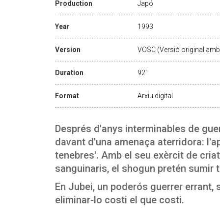
Production
Japó
Year
1993
Version
VOSC (Versió original amb 
Duration
92'
Format
Arxiu digital
Després d'anys interminables de guerr
davant d'una amenaça aterridora: l'ap
tenebres'. Amb el seu exèrcit de cri
sanguinaris, el shogun pretén sumir to
En Jubei, un poderós guerrer errant, s
eliminar-lo costi el que costi.