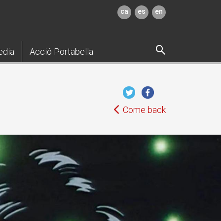
ca
es
en
edia
Acció Portabella
Come back