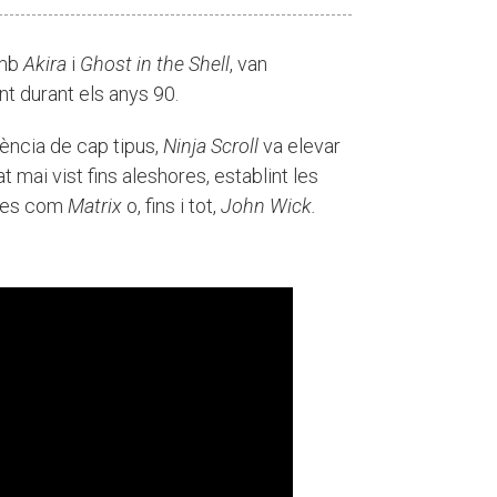
amb
Akira
i
Ghost in the Shell
, van
nt durant els anys 90.
lència de cap tipus,
Ninja Scroll
va elevar
t mai vist fins aleshores, establint les
ules com
Matrix
o, fins i tot,
John Wick.