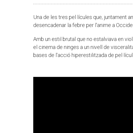
Una de les tres pel·lícules que, juntament 
desencadenar la febre per l'anime a Occide
Amb un estil brutal que no estalviava en vio
el cinema de ninges a un nivell de visceralita
bases de l'acció hiperestilitzada de pel·líc