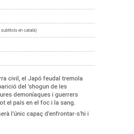
subtítols en català)
a civil, el Japó feudal tremola
arició del 'shogun de les
atures demoníaques i guerrers
t el país en el foc i la sang.
erà l'únic capaç d'enfrontar-s'hi i