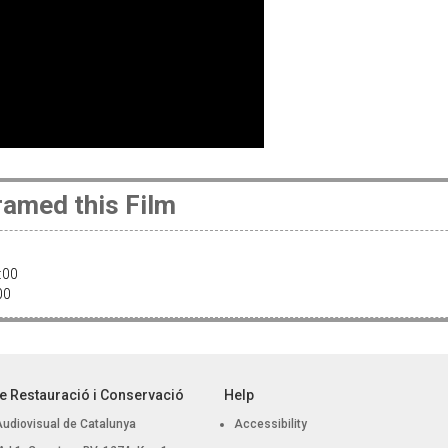
amed this Film
8:00
:00
e Restauració i Conservació
Help
Audiovisual de Catalunya
Accessibility