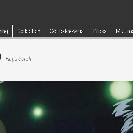
ning
Collection
Get to know us
Press
Multim
ō
Ninja Scroll