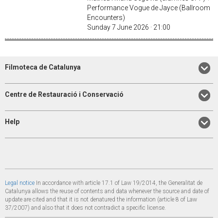
Performance Vogue de Jayce (Ballroom
Encounters)
Sunday 7 June 2026 · 21:00
Filmoteca de Catalunya
Centre de Restauració i Conservació
Help
Legal notice
In accordance with article 17.1 of Law 19/2014, the Generalitat de
Catalunya allows the reuse of contents and data whenever the source and date of
update are cited and that it is not denatured the information (article 8 of Law
37/2007) and also that it does not contradict a specific license.