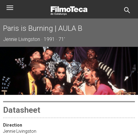
Skip
Toggle
to
navigation
main
content
Paris is Burning | AULA B
Jennie Livingston · 1991 · 71'
Datasheet
Direction
Jennie Livingston