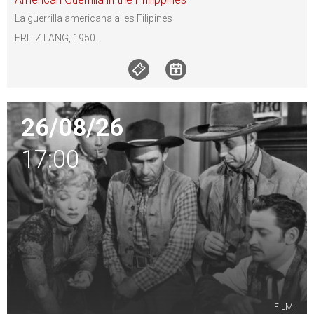
La guerrilla americana a les Filipines
FRITZ LANG, 1950.
26/08/26
17:00
FILM