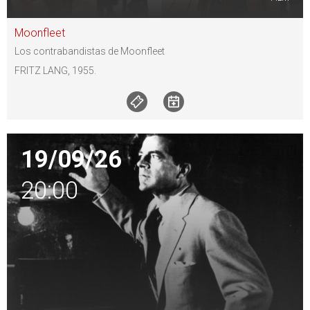
Moonfleet
Los contrabandistas de Moonfleet
FRITZ LANG, 1955.
19/09/26
20:00