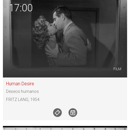
17:00
FILM
Human Desire
Deseos humanos
FRITZ LANG, 1954.