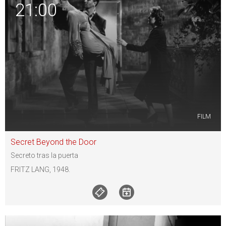
21:00
FILM
Secret Beyond the Door
Secreto tras la puerta
FRITZ LANG, 1948.