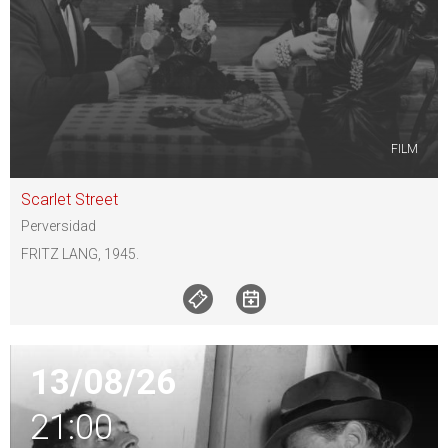
FILM
Scarlet Street
Perversidad
FRITZ LANG, 1945.
13/08/26
21:00