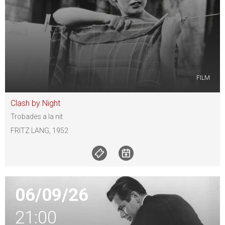
FILM
Clash by Night
Trobades a la nit
FRITZ LANG, 1952
06/09/26
21:00