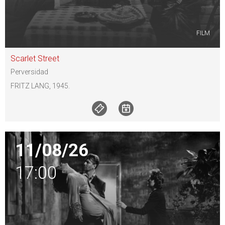
FILM
Scarlet Street
Perversidad
FRITZ LANG, 1945.
11/08/26
17:00