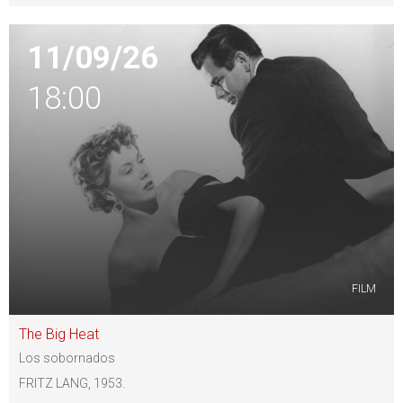
11/09/26
18:00
FILM
The Big Heat
Los sobornados
FRITZ LANG, 1953.