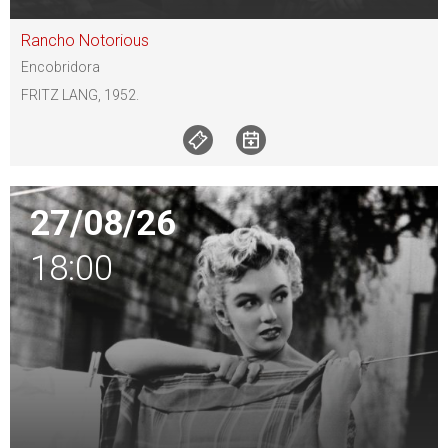
Rancho Notorious
Encobridora
FRITZ LANG, 1952.
27/08/26
18:00