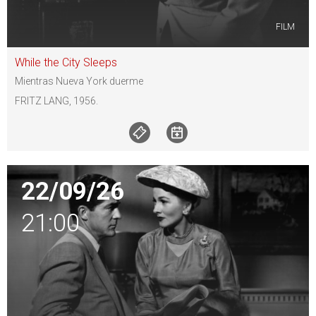
FILM
While the City Sleeps
Mientras Nueva York duerme
FRITZ LANG, 1956.
22/09/26
21:00