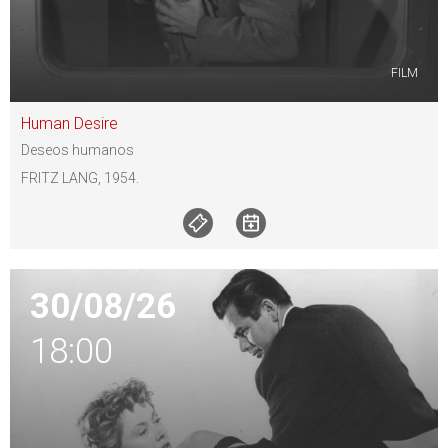
FILM
Human Desire
Deseos humanos
FRITZ LANG, 1954.
30/08/26
18:00