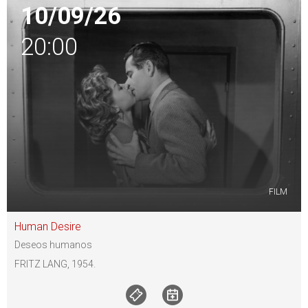
10/09/26
20:00
FILM
Human Desire
Deseos humanos
FRITZ LANG, 1954.