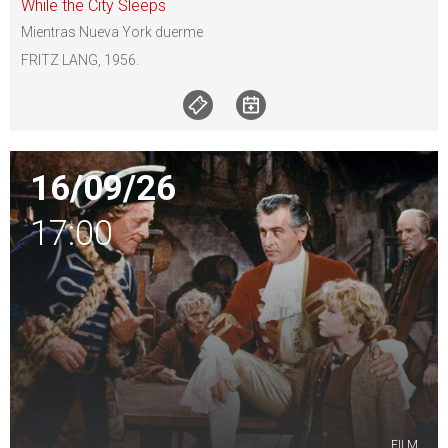
While the City Sleeps
Mientras Nueva York duerme
FRITZ LANG, 1956.
16/09/26
17:00
FILM