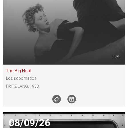
FILM
The Big Heat
Los sobornados
FRITZ LANG, 1953.
08/09/26