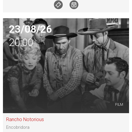
23/08/26
20:00
FILM
Rancho Notorious
Encobridora