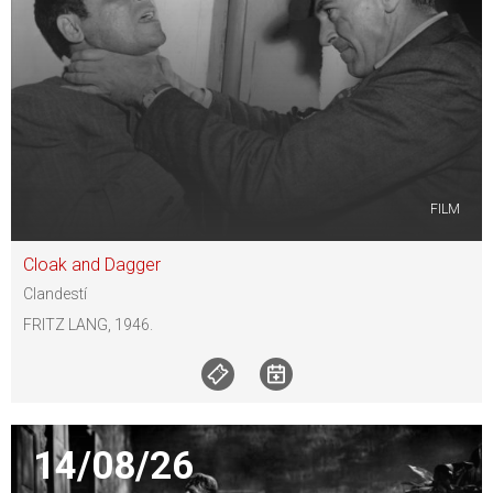
FILM
Cloak and Dagger
Clandestí
FRITZ LANG, 1946.
14/08/26