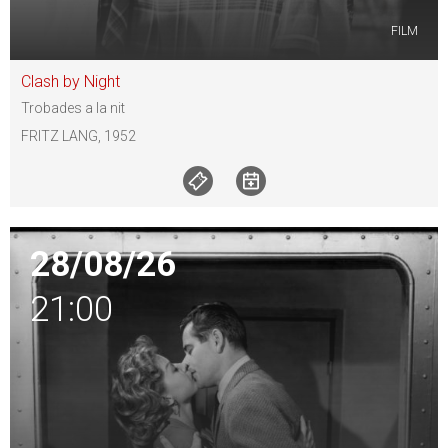
FILM
Clash by Night
Trobades a la nit
FRITZ LANG, 1952
28/08/26
21:00