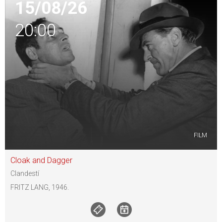
15/08/26
20:00
FILM
Cloak and Dagger
Clandestí
FRITZ LANG, 1946.