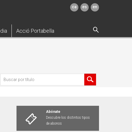
ca
es
en
dia
Acció Portabella
Abónate
Descubre los distintos tipos
de abonos