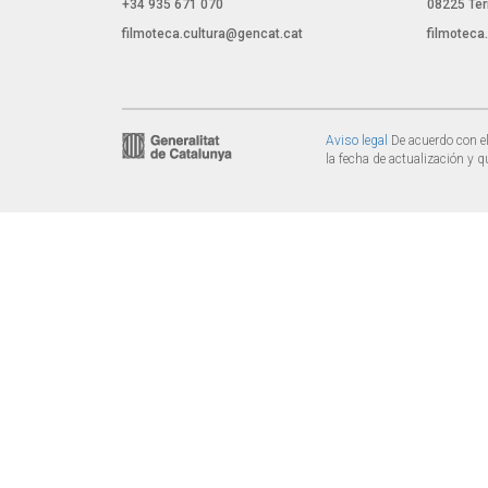
+34 935 671 070
08225 Ter
filmoteca.cultura@gencat.cat
filmoteca
Aviso legal
De acuerdo con el
la fecha de actualización y q