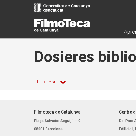
Pasar
al
contenido
principal
Apre
Dosieres bibli
Filtrar por...
Filmoteca de Catalunya
Centre d
Plaça Salvador Seguí, 1 – 9
Ds. Parc 
08001 Barcelona
Edificio I