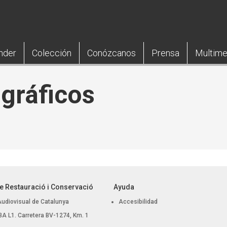
nder
Colección
Conózcanos
Prensa
Multime
ográficos
e Restauració i Conservació
Ayuda
Audiovisual de Catalunya
Accesibilidad
, BA L1. Carretera BV-1274, Km. 1