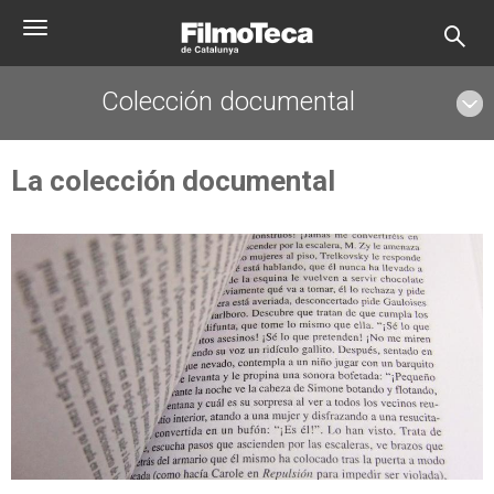
Pasar
Toggle
al
navigation
contenido
principal
Colección documental
La colección documental