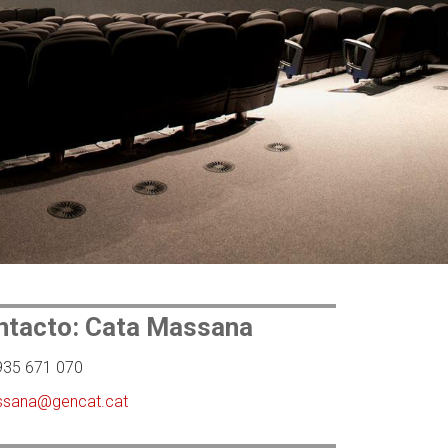
ntacto: Cata Massana
935 671 070
sana@gencat.cat