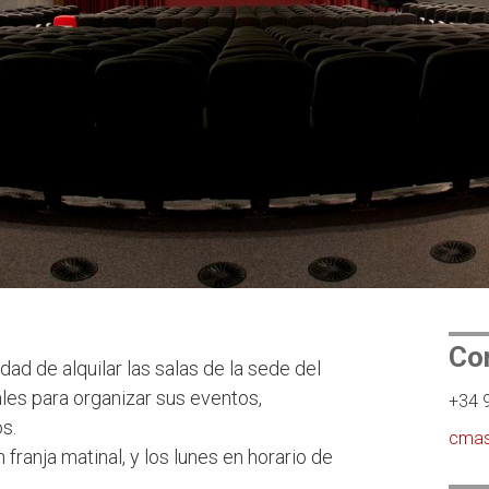
Co
dad de alquilar las salas de la sede del
ales para organizar sus eventos,
+34 
s.
cmas
 franja matinal, y los lunes en horario de