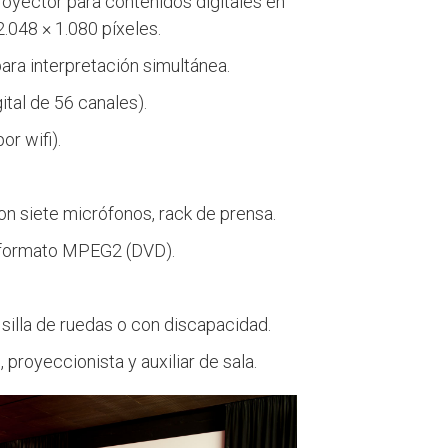
royector para contenidos digitales en
048 × 1.080 píxeles.
ra interpretación simultánea.
tal de 56 canales).
r wifi).
n siete micrófonos, rack de prensa.
n formato MPEG2 (DVD).
silla de ruedas o con discapacidad.
 proyeccionista y auxiliar de sala.