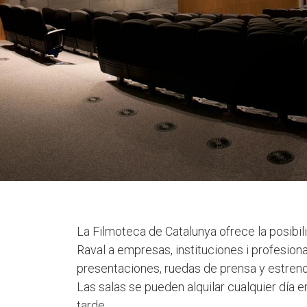
La Filmoteca de Catalunya ofrece la posibili
Raval a empresas, instituciones i profesion
presentaciones, ruedas de prensa y estreno
Las salas se pueden alquilar cualquier día en
tarde.