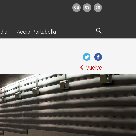
ca
es
en
dia
Acció Portabella
Vuelve