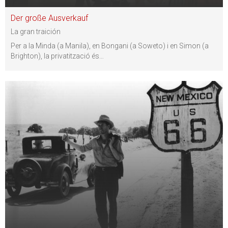
Der große Ausverkauf
La gran traición
Per a la Minda (a Manila), en Bongani (a Soweto) i en Simon (a
Brighton), la privatització és
…