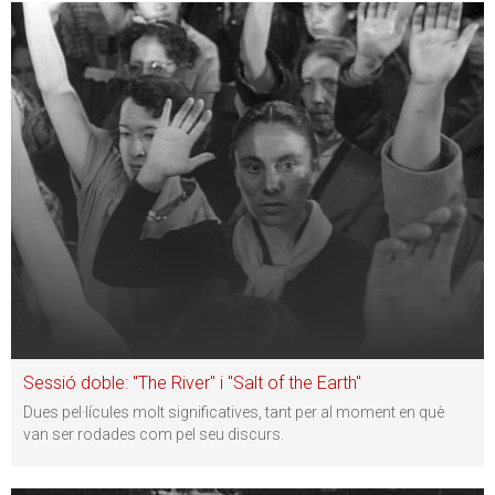
Sessió doble: "The River" i "Salt of the Earth"
Dues pel·lícules molt significatives, tant per al moment en què
van ser rodades com pel seu discurs.