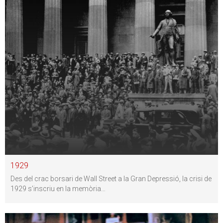
1929
Des del crac borsari de Wall Street a la Gran Depressió, la crisi de
1929 s’inscriu en la memòria
…