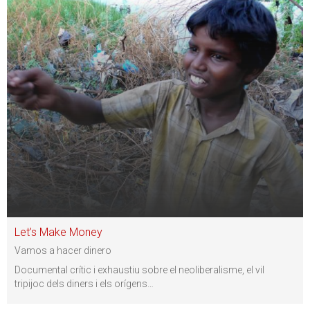
Let’s Make Money
Vamos a hacer dinero
Documental crític i exhaustiu sobre el neoliberalisme, el vil
tripijoc dels diners i els orígens
…