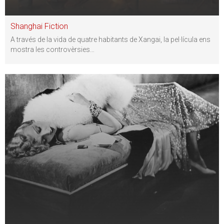
Shanghai Fiction
A través de la vida de quatre habitants de Xangai, la pel·lícula ens
mostra les controvèrsies
…