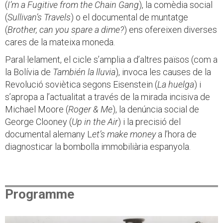
(
I’m a Fugitive from the Chain Gang
), la comèdia social
(
Sullivan’s Travels
) o el documental de muntatge
(
Brother, can you spare a dime?
) ens ofereixen diverses
cares de la mateixa moneda.
Paral·lelament, el cicle s’amplia a d’altres països (com a
la Bolívia de
También la lluvia
), invoca les causes de la
Revolució soviètica segons Eisenstein (
La huelga
) i
s’apropa a l’actualitat a través de la mirada incisiva de
Michael Moore (
Roger & Me
), la denúncia social de
George Clooney (
Up in the Air
) i la precisió del
documental alemany L
et’s make money
a l’hora de
diagnosticar la bombolla immobiliària espanyola.
Programme