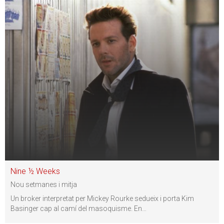
Nine ½ Weeks
Nou setmanes i mitja
Un broker interpretat per Mickey Rourke sedueix i porta Kim
Basinger cap al camí del masoquisme. En
…