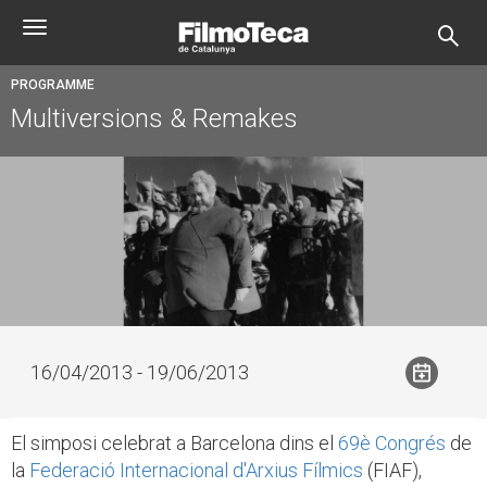
Skip
Toggle
to
navigation
main
content
PROGRAMME
Multiversions & Remakes
16/04/2013 - 19/06/2013
El simposi celebrat a Barcelona dins el
69è Congrés
de
la
Federació Internacional d'Arxius Fílmics
(FIAF),