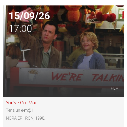
15/09/26
17:00
FILM
You've Got Mail
Tens un e-m@il
NORA EPHRON, 1998.