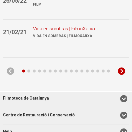
26/05/22
1
FILM
Vida en sombras | FilmoXarxa
21/02/21
2
VIDA EN SOMBRAS | FILMOXARXA
Filmoteca de Catalunya
Centre de Restauració i Conservació
Help