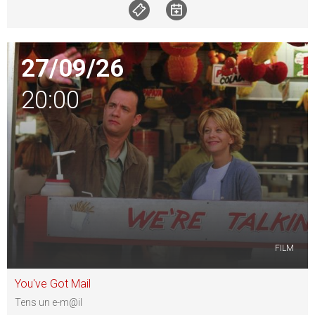
27/09/26
20:00
FILM
You've Got Mail
Tens un e-m@il