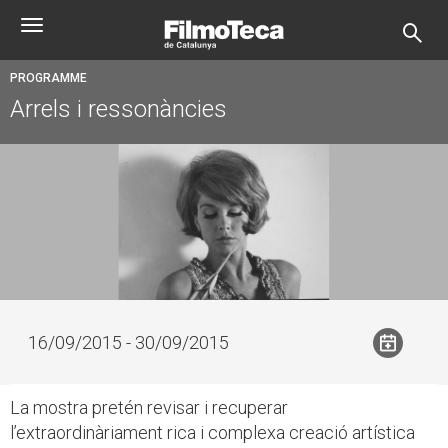
Skip
Toggle
to
navigation
main
content
PROGRAMME
Arrels i ressonàncies
16/09/2015 - 30/09/2015
La mostra pretén revisar i recuperar
l’extraordinàriament rica i complexa creació artística