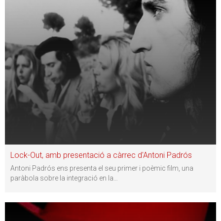
Lock-Out, amb presentació a càrrec d'Antoni Padrós
Antoni Padrós ens presenta el seu primer i poèmic film, una
paràbola sobre la integració en la
…