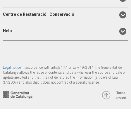
Centre de Restauració i Conservació
Help
Legal notice
In accordance with article 17.1 of Law 19/2014, the Generalitat de
Catalunya allows the reuse of contents and data whenever the source and date of
update are cited and that it is not denatured the information (article 8 of Law
37/2007) and also that it does not contradict a specific license.
Torna
amunt