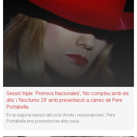
Sessió triple: 'Premios Nacionales', 'No compteu amb els
dits' i 'Nocturno 29' amb presentació a càrrec de Pere
Portabella
En la segona sessió del cicle 'Arrels i ressonàncies', Pere
Portabella ens presenta tres dels seus
…