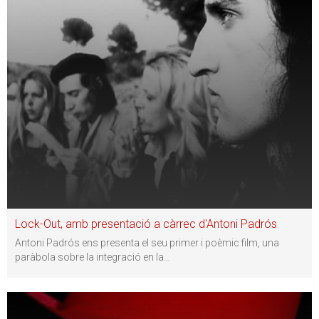
Lock-Out, amb presentació a càrrec d'Antoni Padrós
Antoni Padrós ens presenta el seu primer i poèmic film, una
paràbola sobre la integració en la
…