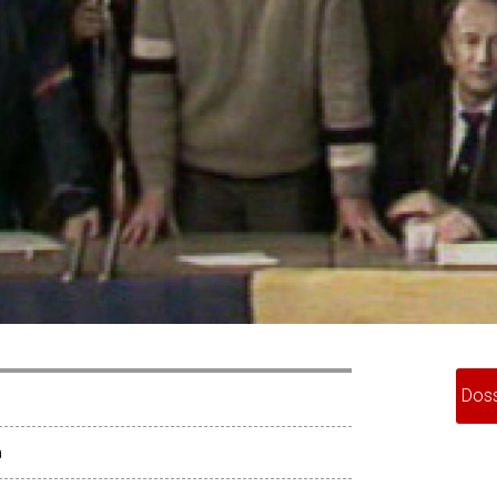
Doss
a