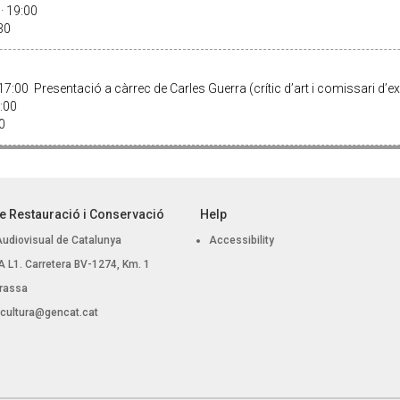
· 19:00
:30
7:00 Presentació a càrrec de Carles Guerra (crític d’art i comissari d’
1:00
00
e Restauració i Conservació
Help
Audiovisual de Catalunya
Accessibility
 BA L1. Carretera BV-1274, Km. 1
rassa
.cultura@gencat.cat