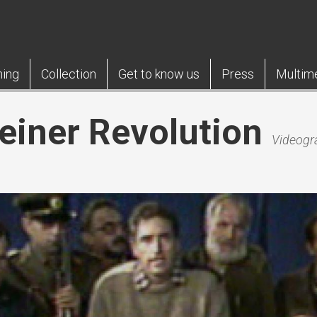
ning
Collection
Get to know us
Press
Multim
iner Revolution
Videogr