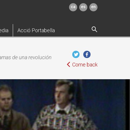
ca
es
en
edia
Acció Portabella
amas de una revolución
Come back