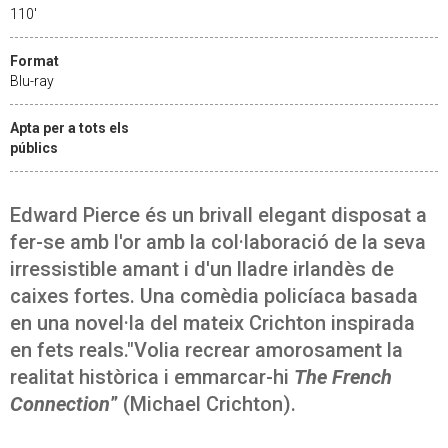
110'
Format
Blu-ray
Apta per a tots els
públics
Edward Pierce és un brivall elegant disposat a
fer-se amb l'or amb la col·laboració de la seva
irressistible amant i d'un lladre irlandès de
caixes fortes. Una comèdia policíaca basada
en una novel·la del mateix Crichton inspirada
en fets reals."Volia recrear amorosament la
realitat històrica i emmarcar-hi
The French
Connection
” (Michael Crichton).