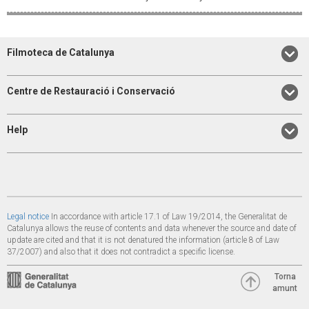
Filmoteca de Catalunya
Centre de Restauració i Conservació
Help
Legal notice
In accordance with article 17.1 of Law 19/2014, the Generalitat de
Catalunya allows the reuse of contents and data whenever the source and date of
update are cited and that it is not denatured the information (article 8 of Law
37/2007) and also that it does not contradict a specific license.
Torna
amunt