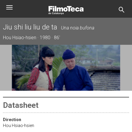
Skip
Toggle
to
navigation
main
content
Jiu shi liu liu de ta
Una noia bufona
Hou Hsiao-hsien · 1980 · 86'
Datasheet
Direction
Hou Hsiao-hsien