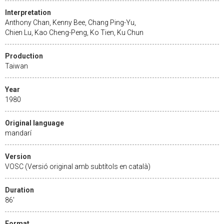
Interpretation
Anthony Chan, Kenny Bee, Chang Ping-Yu,
Chien Lu, Kao Cheng-Peng, Ko Tien, Ku Chun
Production
Taiwan
Year
1980
Original language
mandarí
Version
VOSC (Versió original amb subtítols en català)
Duration
86'
Format