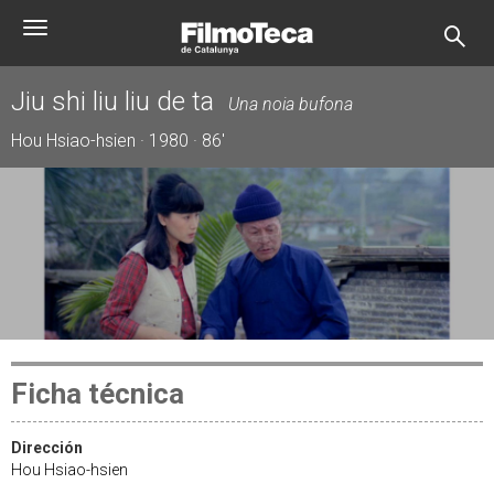
Pasar
Toggle
al
navigation
contenido
principal
Jiu shi liu liu de ta
Una noia bufona
Hou Hsiao-hsien · 1980 · 86'
Ficha técnica
Dirección
Hou Hsiao-hsien