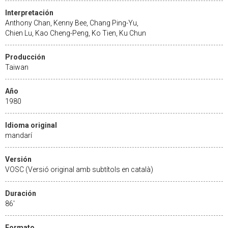
Interpretación
Anthony Chan, Kenny Bee, Chang Ping-Yu,
Chien Lu, Kao Cheng-Peng, Ko Tien, Ku Chun
Producción
Taiwan
Año
1980
Idioma original
mandarí
Versión
VOSC (Versió original amb subtítols en català)
Duración
86'
Formato