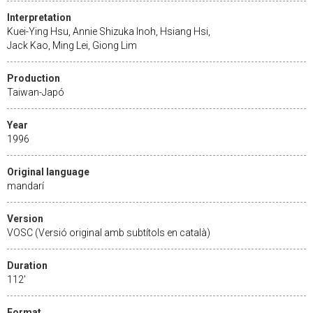
Interpretation
Kuei-Ying Hsu, Annie Shizuka Inoh, Hsiang Hsi,
Jack Kao, Ming Lei, Giong Lim
Production
Taiwan-Japó
Year
1996
Original language
mandarí
Version
VOSC (Versió original amb subtítols en català)
Duration
112'
Format