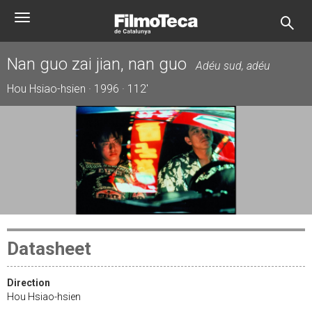
Skip
Toggle
to
navigation
main
content
Nan guo zai jian, nan guo
Adéu sud, adéu
Hou Hsiao-hsien · 1996 · 112'
Datasheet
Direction
Hou Hsiao-hsien