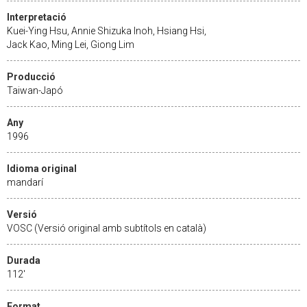
Interpretació
Kuei-Ying Hsu, Annie Shizuka Inoh, Hsiang Hsi,
Jack Kao, Ming Lei, Giong Lim
Producció
Taiwan-Japó
Any
1996
Idioma original
mandarí
Versió
VOSC (Versió original amb subtítols en català)
Durada
112'
Format