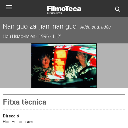
Vés
Toggle
al
navigation
contingut
Nan guo zai jian, nan guo
Adéu sud, adéu
Hou Hsiao-hsien · 1996 · 112'
Fitxa tècnica
Direcció
Hou Hsiao-hsien