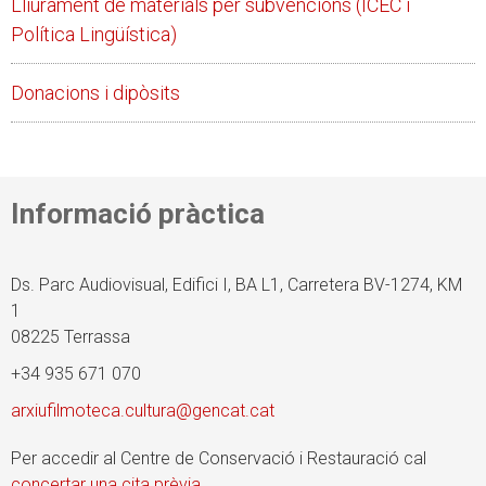
Lliurament de materials per subvencions (ICEC i
Política Lingüística)
Donacions i dipòsits
Informació pràctica
Ds. Parc Audiovisual, Edifici I, BA L1, Carretera BV-1274, KM
1
08225 Terrassa
+34 935 671 070
arxiufilmoteca.cultura@gencat.cat
Per accedir al Centre de Conservació i Restauració cal
concertar una cita prèvia