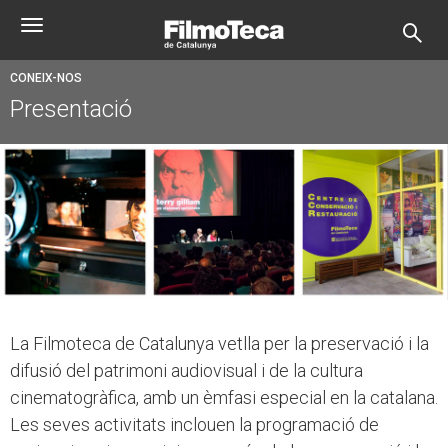
Vés
Toggle
al
navigation
contingut
CONEIX-NOS
Presentació
La Filmoteca de Catalunya vetlla per la preservació i la
difusió del patrimoni audiovisual i de la cultura
cinematogràfica, amb un èmfasi especial en la catalana.
Les seves activitats inclouen la programació de