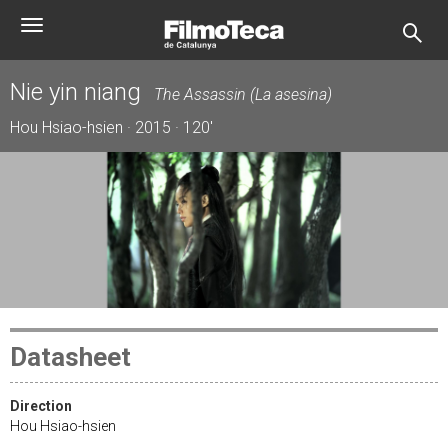
Skip
Toggle
to
navigation
main
content
Nie yin niang
The Assassin (La asesina)
Hou Hsiao-hsien · 2015 · 120'
Datasheet
Direction
Hou Hsiao-hsien