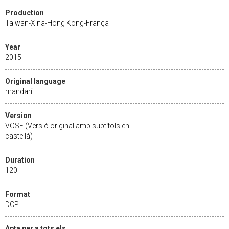
Production
Taiwan-Xina-Hong Kong-França
Year
2015
Original language
mandarí
Version
VOSE (Versió original amb subtítols en
castellà)
Duration
120'
Format
DCP
Apta per a tots els