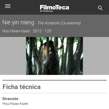
Pasar
Toggle
al
navigation
contenido
principal
Nie yin niang
The Assassin (La asesina)
Hou Hsiao-hsien · 2015 · 120'
Ficha técnica
Dirección
Hou Hsiao-hsien