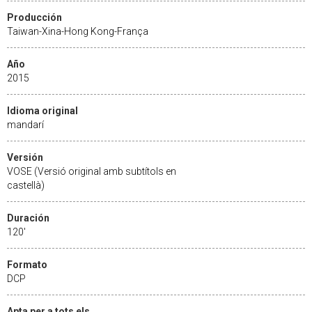
Producción
Taiwan-Xina-Hong Kong-França
Año
2015
Idioma original
mandarí
Versión
VOSE (Versió original amb subtítols en
castellà)
Duración
120'
Formato
DCP
Apta per a tots els