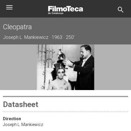
Skip
Toggle
to
navigation
main
content
Cleopatra
Joseph L. Mankiewicz · 1963 · 250'
Datasheet
Direction
Joseph L. Mankiewicz