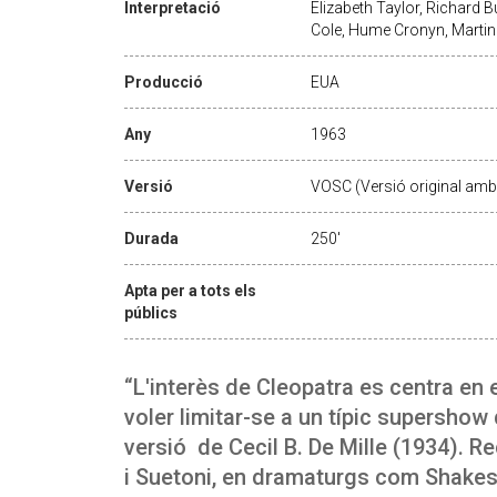
Interpretació
Elizabeth Taylor, Richard 
Cole, Hume Cronyn, Marti
Producció
EUA
Any
1963
Versió
VOSC (Versió original amb 
Durada
250'
Apta per a tots els
públics
“L'interès de Cleopatra es centra en 
voler limitar-se a un típic supersho
versió de Cecil B. De Mille (1934). R
i Suetoni, en dramaturgs com Shakes