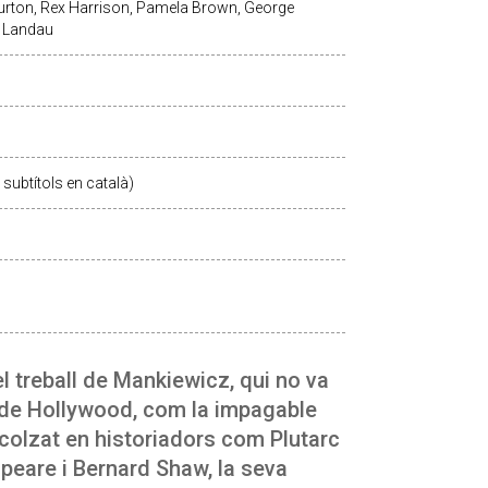
Burton, Rex Harrison, Pamela Brown, George
n Landau
subtítols en català)
el treball de Mankiewicz, qui no va
w de Hollywood, com la impagable
ecolzat en historiadors com Plutarc
peare i Bernard Shaw, la seva