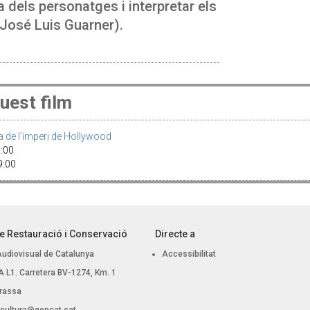
a dels personatges i interpretar els
 (José Luis Guarner).
uest film
a de l’imperi de Hollywood
7:00
19:00
e Restauració i Conservació
Directe a
Audiovisual de Catalunya
Accessibilitat
 BA L1. Carretera BV-1274, Km. 1
rassa
.cultura@gencat.cat