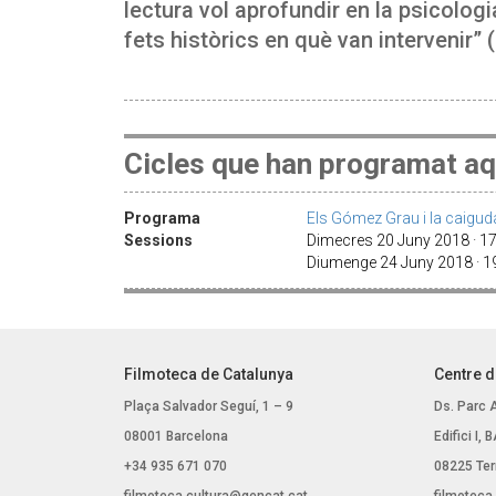
lectura vol aprofundir en la psicologi
fets històrics en què van intervenir”
Cicles que han programat aq
Programa
Els Gómez Grau i la caigud
Sessions
Dimecres 20 Juny 2018 · 1
Diumenge 24 Juny 2018 · 
Filmoteca de Catalunya
Centre d
Plaça Salvador Seguí, 1 – 9
Ds. Parc 
08001 Barcelona
Edifici I,
+34 935 671 070
08225 Ter
filmoteca.cultura@gencat.cat
filmoteca