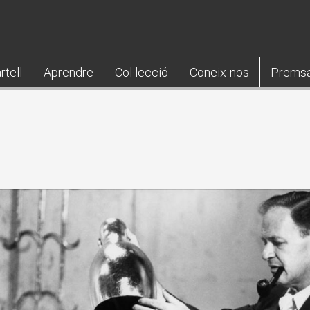
rtell
Aprendre
Col·lecció
Coneix-nos
Prems