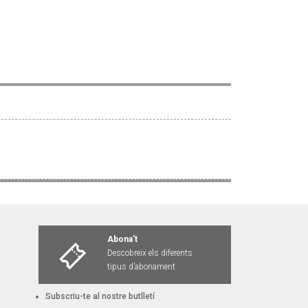
Abona't
Descobreix els diferents
tipus d’abonament
Subscriu-te al nostre butlletí