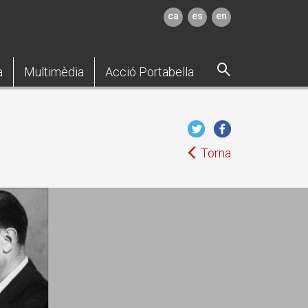
ca
es
en
a
Multimèdia
Acció Portabella
Torna