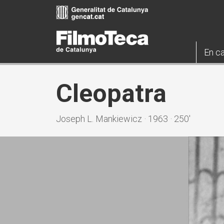
Vés
al
contingut
En ca
Cleopatra
Joseph L. Mankiewicz · 1963 · 250'