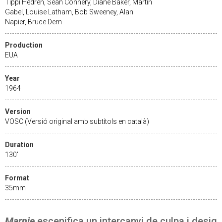
Tippi Hedren, Sean Connery, Diane Baker, Martin
Gabel, Louise Latham, Bob Sweeney, Alan
Napier, Bruce Dern
Production
EUA
Year
1964
Version
VOSC (Versió original amb subtítols en català)
Duration
130'
Format
35mm
Marnie
escenifica un intercanvi de culpa i desig