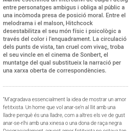
entre personatges ambigus i obliga al públic a
una incòmoda presa de posició moral. Entre el
melodrama i el malson, Hitchcock
desestabilitza el seu món físic i psicològic a
través del color i l'enquadrament. La circulació
dels punts de vista, tan cruel com vivaç, troba
el seu vincle en el cinema de Sonbert, el
muntatge del qual substitueix la narració per
una xarxa oberta de correspondències.
“M’agradava essencialment la idea de mostrar un amor
fetitxista. Un home que vol anar-se’n al llit amb una
lladre perquè és una lladre, com a altres els ve de gust
anar-se-n’hi amb una xinesa o una dona de raça negra.
Desgraciadament, aquest amor fetitxista no estava tan