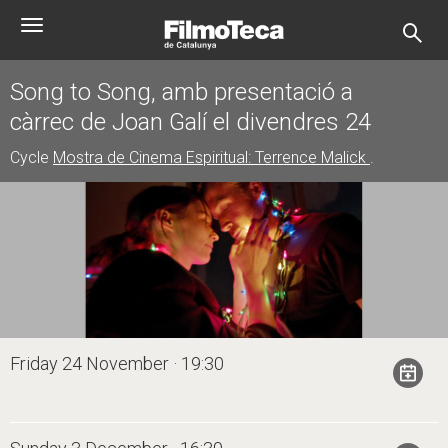
Skip
Toggle
to
navigation
main
content
Song to Song, amb presentació a
càrrec de Joan Galí el divendres 24
Cycle
Mostra de Cinema Espiritual: Terrence Malick
.
Friday 24 November · 19:30