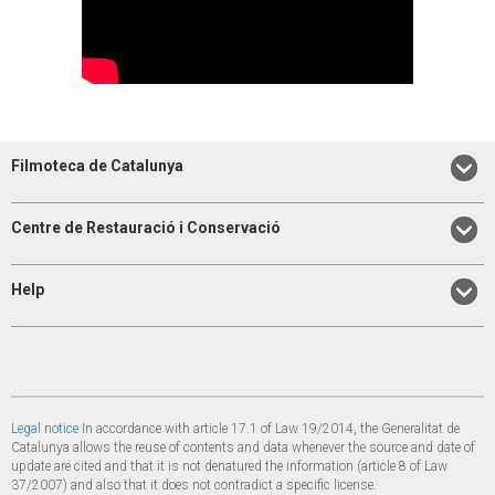
Filmoteca de Catalunya
Centre de Restauració i Conservació
Help
Legal notice
In accordance with article 17.1 of Law 19/2014, the Generalitat de
Catalunya allows the reuse of contents and data whenever the source and date of
update are cited and that it is not denatured the information (article 8 of Law
37/2007) and also that it does not contradict a specific license.