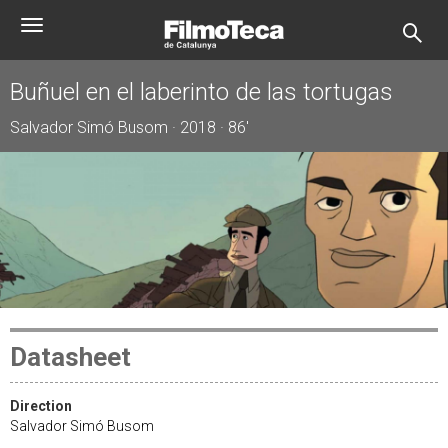
Skip
Toggle
to
navigation
main
content
Buñuel en el laberinto de las tortugas
Salvador Simó Busom · 2018 · 86'
Datasheet
Direction
Salvador Simó Busom