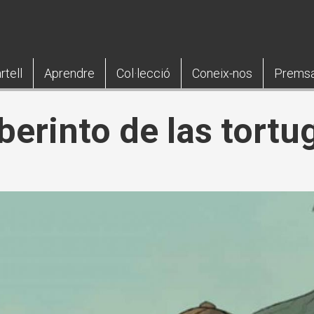
rtell
Aprendre
Col·lecció
Coneix-nos
Prems
berinto de las tortu