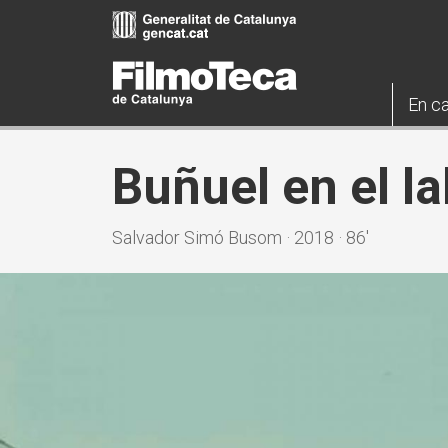
Vés
al
contingut
En ca
Buñuel en el la
Salvador Simó Busom · 2018 · 86'