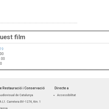
uest film
019
0:00
9:00
:30
e Restauració i Conservació
Directe a
Audiovisual de Catalunya
Accessibilitat
 BA L1. Carretera BV-1274, Km. 1
rassa