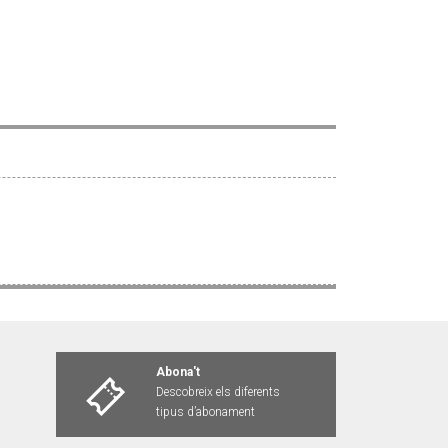
Abona't
Descobreix els diferents
tipus d’abonament