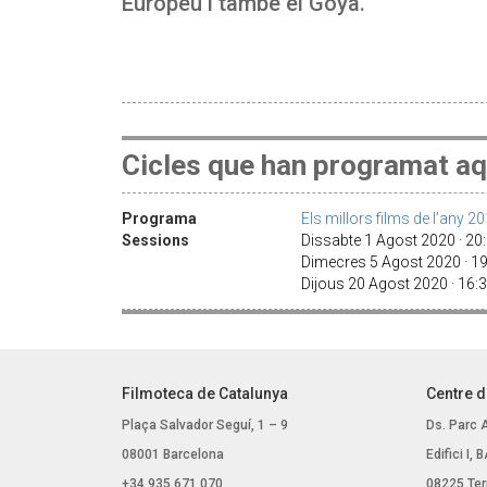
Europeu i també el Goya.
Cicles que han programat aq
Programa
Els millors films de l’any 2
Sessions
Dissabte 1 Agost 2020 · 2
Dimecres 5 Agost 2020 · 1
Dijous 20 Agost 2020 · 16
Filmoteca de Catalunya
Centre d
Plaça Salvador Seguí, 1 – 9
Ds. Parc 
08001 Barcelona
Edifici I,
+34 935 671 070
08225 Ter