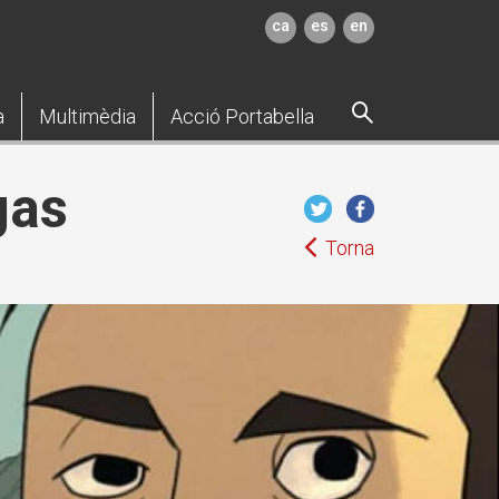
ca
es
en
a
Multimèdia
Acció Portabella
gas
Torna