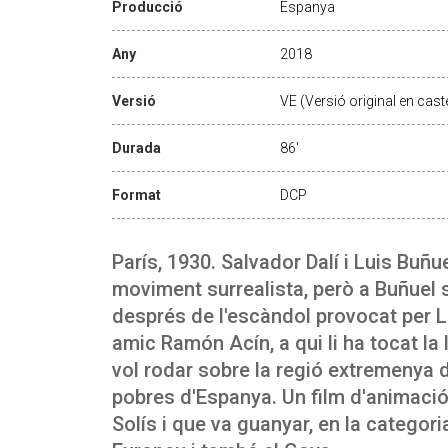
Producció
Espanya
Any
2018
Versió
VE (Versió original en caste
Durada
86'
Format
DCP
París, 1930. Salvador Dalí i Luis Buñu
moviment surrealista, però a Buñuel s
després de l'escàndol provocat per L'
amic Ramón Acín, a qui li ha tocat la 
vol rodar sobre la regió extremenya 
pobres d'Espanya. Un film d'animaci
Solís i que va guanyar, en la categor