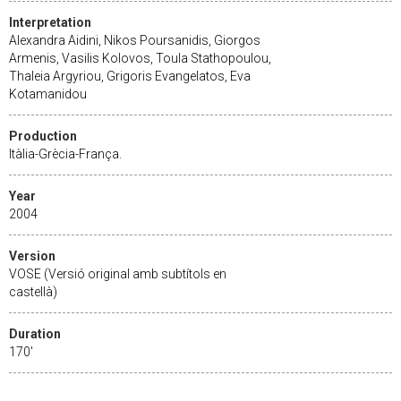
Interpretation
Alexandra Aidini, Nikos Poursanidis, Giorgos
Armenis, Vasilis Kolovos, Toula Stathopoulou,
Thaleia Argyriou, Grigoris Evangelatos, Eva
Kotamanidou
Production
Itàlia-Grècia-França.
Year
2004
Version
VOSE (Versió original amb subtítols en
castellà)
Duration
170'