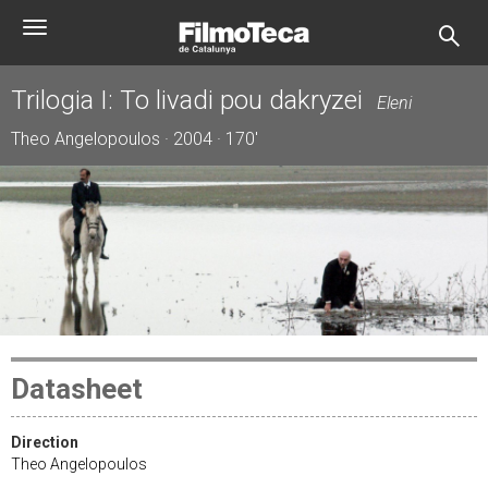
Skip
Toggle
to
navigation
main
content
Trilogia I: To livadi pou dakryzei
Eleni
Theo Angelopoulos · 2004 · 170'
Datasheet
Direction
Theo Angelopoulos