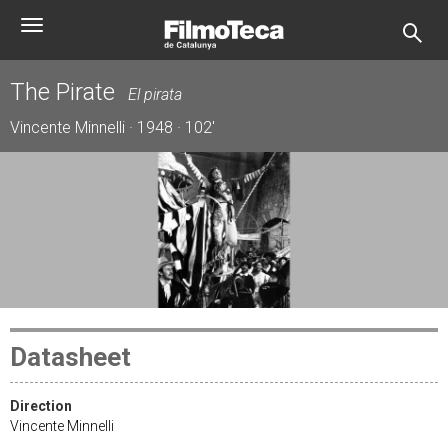
Skip
Toggle
to
navigation
main
content
The Pirate
El pirata
Vincente Minnelli · 1948 · 102'
Datasheet
Direction
Vincente Minnelli