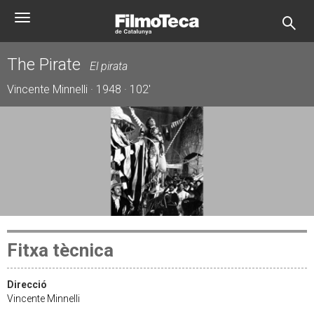
Vés
Toggle
al
navigation
contingut
The Pirate
El pirata
Vincente Minnelli · 1948 · 102'
Fitxa tècnica
Direcció
Vincente Minnelli