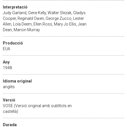
Interpretació
Judy Garland, Gene Kelly, Walter Slezak, Gladys
Cooper, Reginald Owen, George Zucco, Lester
Allen, Lola Deem, Ellen Ross, Mary Jo Ellis, Jean
Dean, Marion Murray
Producció
EUA
Any
1948
Idioma original
anglès
Versió
VOSE (Versió original amb subtítols en
castellà)
Durada