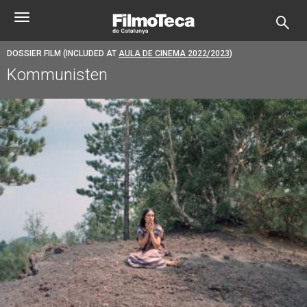
Skip
Toggle
to
navigation
main
content
DOSSIER FILM (INCLUDED AT
AULA DE CINEMA 2022/2023
)
Kommunisten